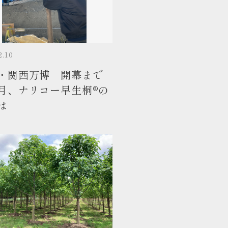
2.10
・関西万博 開幕まで
月、ナリコー早生桐®の
は