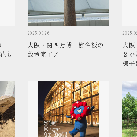
2025.03.26
2025.0
直
大阪・関西万博 樹名板の
大阪
の花も
設置完了！
２か
様子