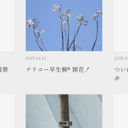
2025.04.14
2025.0
視察
ナリコー早生桐® 開花！
つい
🎉