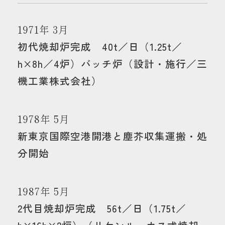
1971年 3月
初代焼却炉完成 40t／日（1.25t／
h×8h／4炉）バッチ炉（設計・施行／三
機工業株式会社）
1978年 5月
新東京国際空港開港と塵芥収集運搬・処
分開始
1987年 5月
2代目焼却炉完成 56t／日（1.75t／