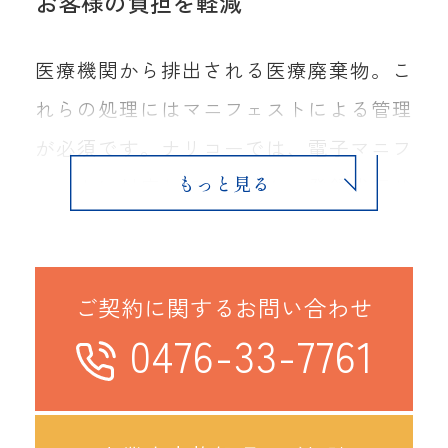
お客様の負担を軽減
医療機関から排出される医療廃棄物。こ
れらの処理にはマニフェストによる管理
が必須です。ナリコーでは、電子マニフ
ェストに対応しているほか、登録代行サ
ービスにより排出者の登録業務を省略す
ることが可能です。また、WEBによる
廃棄物収集予約システムに登録していた
ご契約に関するお問い合わせ
0476-33-7761
だくことで24時間収集予約を受け付け
るなど、お客様の負担を軽減できるよう
様々なサービスを提供しています。