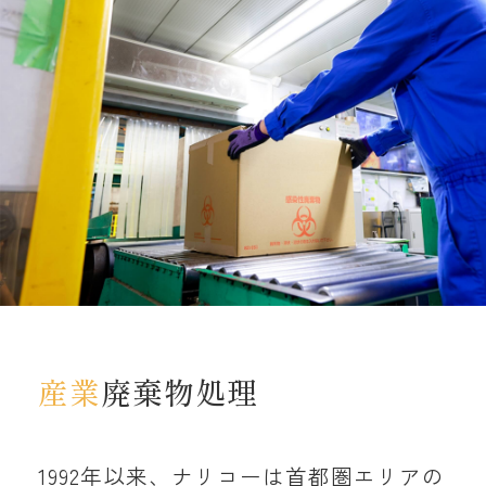
ルールがあります。国際線の機内食の食
べ残しも外国から運ばれてきた食品。そ
のため、収集後はB滑走路に併設された
ナリコークリーンセンターで速やかに完
全焼却処分を行っています。なお、再生
可能な一般廃棄物はリサイクルされてい
ます。たとえば、ペットボトルはプラス
チック容器や繊維に、ビンは土木資材な
どにリサイクル。廃棄物3R（リデュー
産業
廃棄物処理
ス・リユース・リサイクル）を推進して
います。
1992年以来、ナリコーは首都圏エリアの