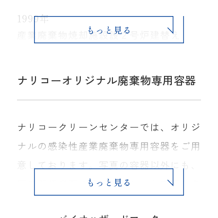
1999年
産業廃棄物焼却施設設２号炉建替え
2001年
2003年
2009年
2016年
動物系固形不要物の品目追加
産業廃棄物焼却施設設時間延長（処理能
新管理棟完成
産業廃棄物・特別管理産業廃棄物 焼却
ナリコーオリジナル廃棄物専用容器
力1.75t/h×15h×2炉）、52.5t/日 木 く
施設設時間延長（処理能力
ず・紙くずの品目追加
1.75t/h×24h×2炉）84t/日、繊維くず
の品目追加
ナリコークリーンセンターでは、オリジ
ナルの感染性産業廃棄物専用容器をご用
意しております。写真の容器以外にも、
医療関係機関の現場に合わせた容器を各
種取り揃えておりますので、お気軽にご