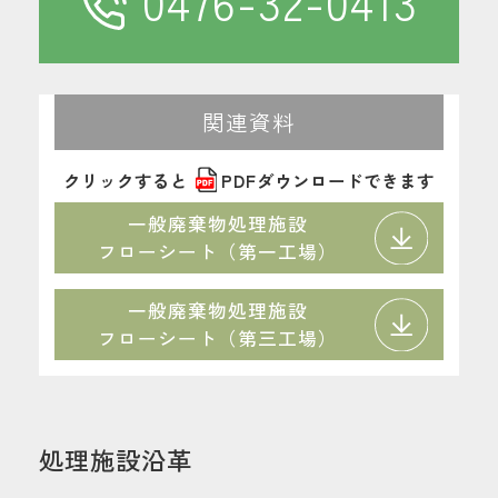
0476-32-0413
に発生する熱エネルギーを発電に有効活
用することで、サーマルリサイクルも実
関連資料
現しています。また、再生可能な一般廃
棄物はリサイクルされています。たとえ
クリックすると
PDF
ダウンロードできます
ば、ペットボトルはプラスチック容器や
一般廃棄物処理施設
フローシート（第一工場）
繊維に、ビンは土木資材などにリサイク
ル。廃棄物3R（リデュース・リユー
一般廃棄物処理施設
フローシート（第三工場）
ス・リサイクル）を推進しています。
処理施設沿革