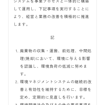
システムを事業プロセスと一体的に構築
にあたっては、オリジナルの容器を採
して運用し、下記事項を実行することに
用。車両にはGPSを搭載し、廃棄物の運
より、経営と業務の改善を積極的に推進
搬状況をリアルタイムで追跡できます。
します。
記
廃棄物の収集・運搬、前処理、中間処
理(焼却)において、環境に与える影響
を認識し、環境負荷の低減に努めま
す。
環境マネジメントシステムの継続的改
善と有効性を維持するために、目標を
定め、定期的に見直しを行います。
環境関連法令及びその他の要求事項を