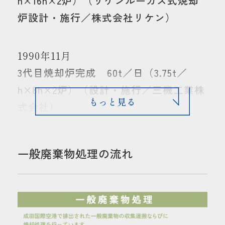
h×16h×2炉）（リケンルーカス式焼却
炉設計・施行／株式会社リケン）
1990年11月
3代目焼却炉完成 60t／日（3.75t／
h×8h×2炉）（設計・施行／三機工業株
式会社）
1993年3月
2000年11月
2003年6月
2004年7月
2007年2月
2007年12月
2008年5月
2009年12月
2011年9月
時間延長許可 120t／日（3.75t／
ダイオキシン類分解装置完成（触媒装
日本初の水冷式火格子燃焼システムを採
1号炉も水冷式火格子システムを採用
敷地の拡張（6,047.01㎡ → 15,264.96
時間延長許可 180t／日（3.75t／
第三工場事前協議申請 90t（3.75t／
一般廃棄物処理施設変更許可（270t／
第三工場 竣工式
一般廃棄物処理の流れ
h×16h×2炉）
置）（設計・施行／三機工業株式会社）
用（2号炉）（設計・施行／三機工業株
（設計・施行／三機工業株式会社）
㎡）
h×24h×2炉）
h×24h×1炉）
日 3炉）（第三工場を含む 3.75t／時
式会社）
×24時間×3炉）