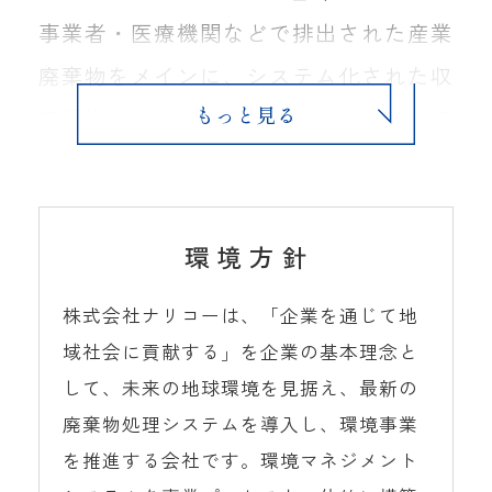
事業者・医療機関などで排出された産業
廃棄物をメインに、システム化された収
集運搬からオートメーション化された焼
却プラントにおいて安全かつクリーンな
処理を行い、安心できる社会生活に貢献
しております。ナリコーでは、産業廃棄
環 境 方 針
物20品目中13品目に加え、特別管理産業
株式会社ナリコーは、「企業を通じて地
廃棄物（感染性産業廃棄物）の処分業の
域社会に貢献する」を企業の基本理念と
許可を取得。また、関東圏各地のお客様
して、未来の地球環境を見据え、最新の
のもとへ収集にお伺いできるよう、収集
廃棄物処理システムを導入し、環境事業
運搬業の許可を取得しております。収集
を推進する会社です。環境マネジメント