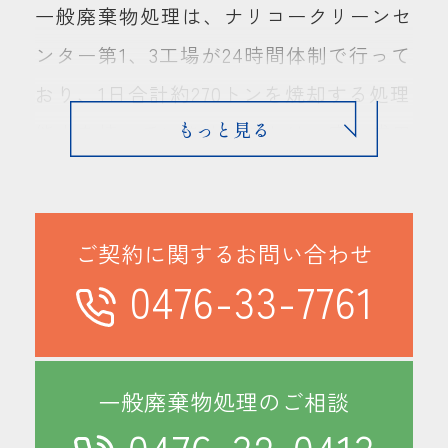
一般廃棄物処理は、ナリコークリーンセ
ンター第1、3工場が24時間体制で行って
おり、1日合計約270トンを焼却する処理
能力を持っています。これは、実に成田
国際空港で発生する1日のゴミ重量約70
トン（2009年第3工場建設当時）の4倍
近くに相当する処理能力。ナリコーで
ご契約に関するお問い合わせ
0476-33-7761
は、旅客ターミナルや航空機から集めた
ゴミの収集から焼却処分までのサービス
をワンストップで提供しております。ま
一般廃棄物処理のご相談
た、処理時に発生する有害物質の除去・
分解を厳しく管理。第3工場では焼却時