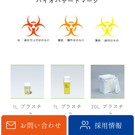
バイオハザードマーク
相談ください。
※感染性廃棄物専用容器には、全国共通の「バ
イオハザードマーク」を印字し、感染性廃棄物
が収納されていることと、取り扱いの注意事項
も併せて表記しております。また、廃棄物の性
状を判別できるよう、赤・橙・黄でマークの色
を分けています。
1L プラスチ
7L プラスチ
20L プラスチ
ック
ック
ック
容器
容器
容器
お問い合わせ
採用情報