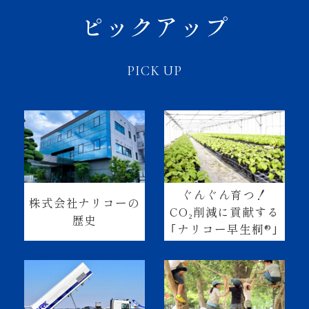
ピックアップ
PICK UP
ぐんぐん育つ！
株式会社ナリコーの
CO₂削減に貢献する
歴史
｢ナリコー早生桐®｣