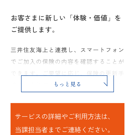
お客さまに新しい「体験・価値」を
ご提供します。
三井住友海上と連携し、スマートフォン
でご加入の保険の内容を確認することが
できます。ご要望に応じ、保険の更新手
続きや事故時の保険金請求もスマホで手
続できる時代に。その他、台風等の災害
時には我々から罹災の有無を確認させて
サービスの詳細やご利用方法は、
いただきます。ＤＸを活用した「新しい
当課担当者までご連絡ください。
安心」をぜひご体験ください。