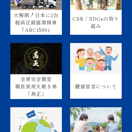
大解剖！日本に2台
CSR / SDGsの取り
超高圧路面清掃車
組み
｢ARC1500｣
全席完全個室
健康宣言について
備長炭炭火焼き鳥
「鳥正」