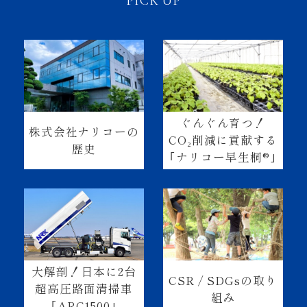
PICK UP
ぐんぐん育つ！
株式会社ナリコーの
CO₂削減に貢献する
歴史
｢ナリコー早生桐®｣
大解剖！日本に2台
CSR / SDGsの取り
超高圧路面清掃車
組み
｢ARC1500｣