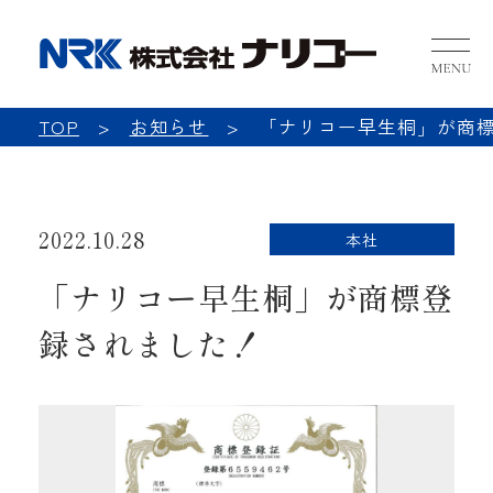
NRK 
TOP
お知らせ
「ナリコー早生桐」が商
2022.10.28
本社
「ナリコー早生桐」が商標登
録されました！