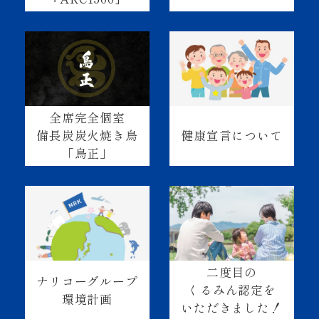
全席完全個室
健康宣言について
備長炭炭火焼き鳥
「鳥正」
二度目の
ナリコーグループ
くるみん認定を
環境計画
いただきました！