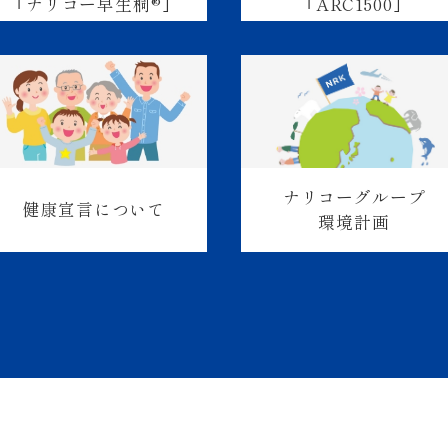
｢ナリコー早生桐®｣
｢ARC1500｣
ナリコーグループ
健康宣言について
環境計画