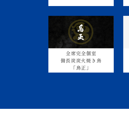
全席完全個室
備長炭炭火焼き鳥
「鳥正」