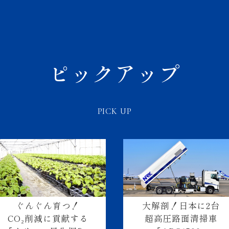
ピックアップ
PICK UP
ぐんぐん育つ！
大解剖！日本に2台
CO₂削減に貢献する
超高圧路面清掃車