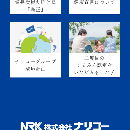
健康宣言について
備長炭炭火焼き鳥
「鳥正」
二度目の
ナリコーグループ
くるみん認定を
環境計画
いただきました！