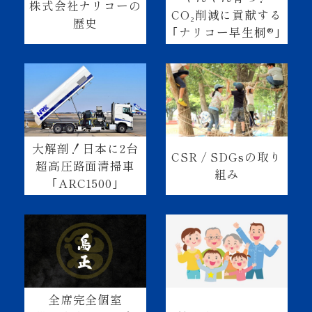
株式会社ナリコーの
CO₂削減に貢献する
歴史
｢ナリコー早生桐®｣
大解剖！日本に2台
CSR / SDGsの取り
超高圧路面清掃車
組み
｢ARC1500｣
全席完全個室