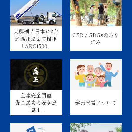
大解剖！日本に2台
CSR / SDGsの取り
超高圧路面清掃車
組み
｢ARC1500｣
全席完全個室
健康宣言について
備長炭炭火焼き鳥
「鳥正」