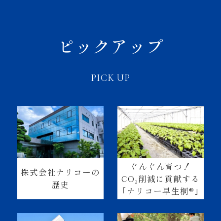
ピックアップ
PICK UP
ぐんぐん育つ！
株式会社ナリコーの
CO₂削減に貢献する
歴史
｢ナリコー早生桐®｣