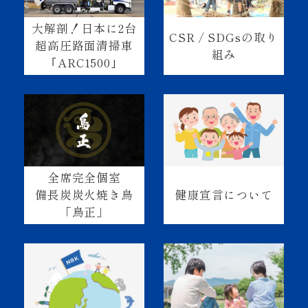
大解剖！日本に2台
CSR / SDGsの取り
超高圧路面清掃車
組み
｢ARC1500｣
全席完全個室
健康宣言について
備長炭炭火焼き鳥
「鳥正」