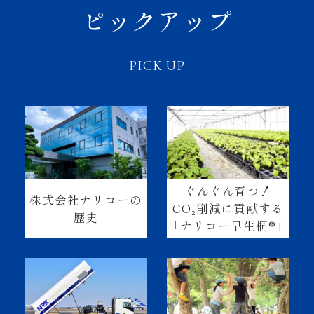
ピックアップ
PICK UP
ぐんぐん育つ！
株式会社ナリコーの
CO₂削減に貢献する
歴史
｢ナリコー早生桐®｣