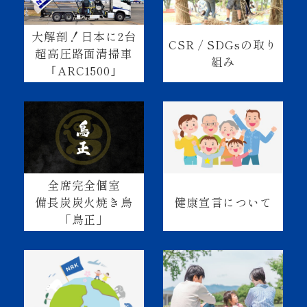
大解剖！日本に2台
CSR / SDGsの取り
超高圧路面清掃車
組み
｢ARC1500｣
全席完全個室
健康宣言について
備長炭炭火焼き鳥
「鳥正」