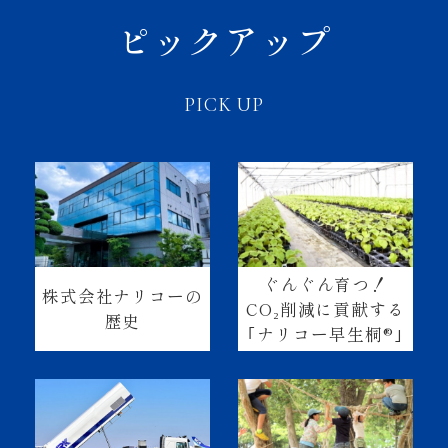
ピックアップ
PICK UP
ぐんぐん育つ！
株式会社ナリコーの
CO₂削減に貢献する
歴史
｢ナリコー早生桐®｣